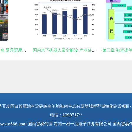
家居用品代理加盟指南 瑟丹贸易如何以品质与专业赢得信赖
国内水下机器人最全解读 产业链画像与代表性公司发展概况
开发区白莲潭池村琼銮岭南侧地海南生态智慧新城新型城镇化建设项目-腾讯
电话：1990717**
w.xnr666.com
国内贸易代理
海南一村一品电子商务有限公司
国内贸易